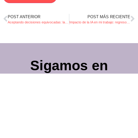
POST ANTERIOR
POST MÁS RECIENTE
Aceptando decisiones equivocadas: la historia detrás de mis cursos virtuales
Impacto de la IA en mi trabajo: regreso a la creación de contenido
Sigamos en
contacto
Déjeme su correo electrónico para mantenernos en
contacto y compartirle recursos prácticos sobre
negocios y el storytelling.
AGREGAR MI CORREO