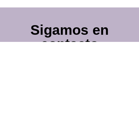
Sigamos en
contacto
Déjeme su correo electrónico para mantenernos en
contacto y compartirle recursos prácticos sobre
negocios y el storytelling.
AGREGAR MI CORREO