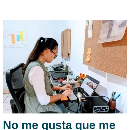
No me gusta que me