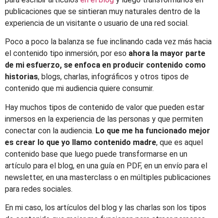
publicaciones que se sintieran muy naturales dentro de la
experiencia de un visitante o usuario de una red social.
Poco a poco la balanza se fue inclinando cada vez más hacia
el contenido tipo inmersión, por eso
ahora la mayor parte
de mi esfuerzo, se enfoca en producir contenido como
historias
, blogs, charlas, infográficos y otros tipos de
contenido que mi audiencia quiere consumir.
Hay muchos tipos de contenido de valor que pueden estar
inmersos en la experiencia de las personas y que permiten
conectar con la audiencia.
Lo que me ha funcionado mejor
es crear lo que yo llamo contenido madre
, que es aquel
contenido base que luego puede transformarse en un
artículo para el blog, en una guía en PDF, en un envío para el
newsletter, en una masterclass o en múltiples publicaciones
para redes sociales.
En mi caso, los artículos del blog y las charlas son los tipos