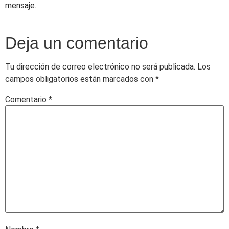
mensaje.
Deja un comentario
Tu dirección de correo electrónico no será publicada.
Los
campos obligatorios están marcados con
*
Comentario
*