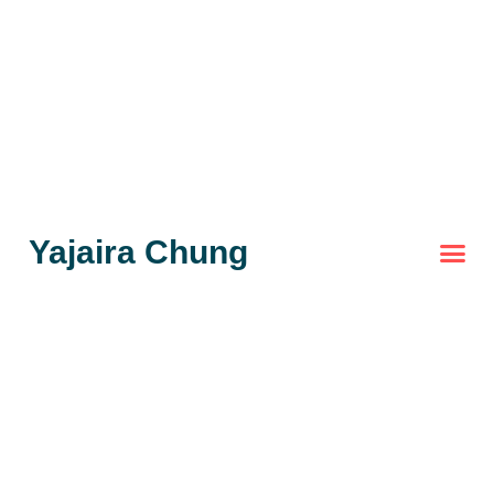
Yajaira Chung